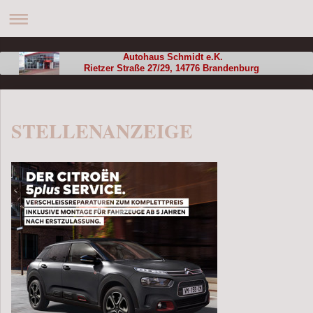
Autohaus Schmidt e.K.
Rietzer Straße 27/29, 14776 Brandenburg
STELLENANZEIGE