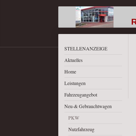
Autohaus
Rietzer Stra
STELLENANZEIGE
Aktuelles
Home
Leistungen
Fahrzeugangebot
Neu-& Gebrauchtwagen
PKW
Nutzfahrzeug