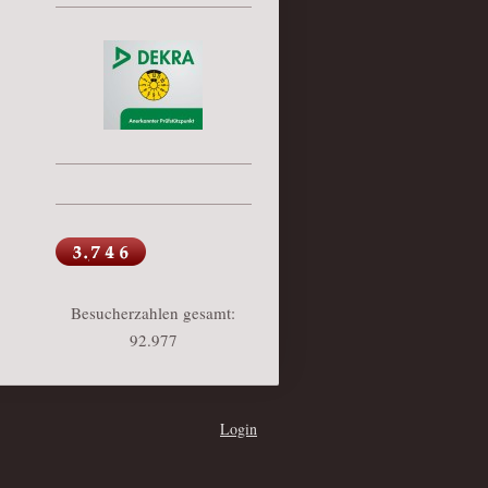
Besucherzahlen gesamt:
92.977
Login